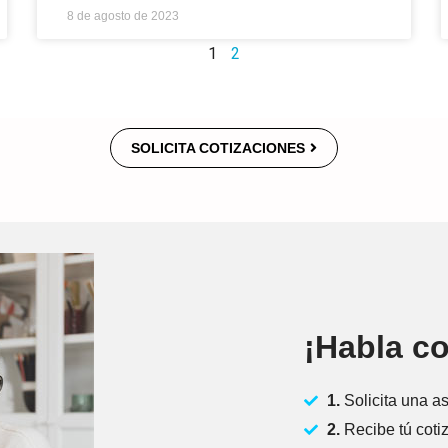
8 de agosto de 2023
1
2
SOLICITA COTIZACIONES
¡Habla co
1.
Solicita una as
2.
Recibe tú coti