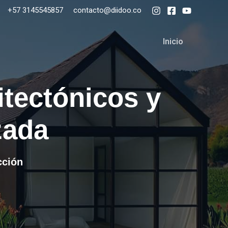
+57 3145545857
contacto@diidoo.co
Inicio
itectónicos y
zada
cción