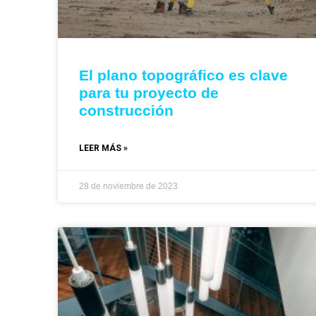
El plano topográfico es clave
para tu proyecto de
construcción
LEER MÁS »
28 de noviembre de 2023