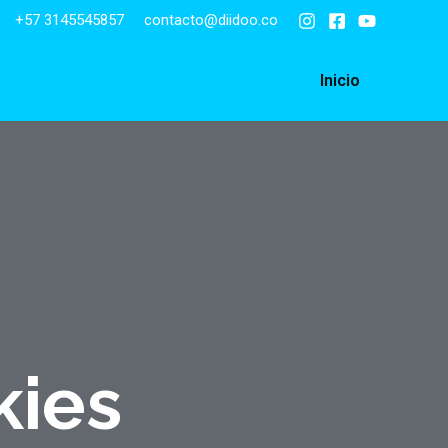
+57 3145545857
contacto@diidoo.co
Inicio
kies