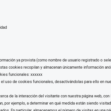
idad
ormación ya provista (como nombre de usuario registrado o sele
Estas cookies recopilan y almacenan únicamente información anó
kies funcionales: xxxxxx
el uso de cookies funcionales, desactivándolas para ello en nue
rca de la interacción del visitante con nuestra página web, con l
n, por ejemplo, a determinar en qué medida están siendo visita
sados. En particular, almacenamos el número de visitas en una p